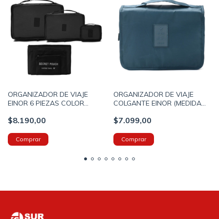
ORGANIZADOR DE VIAJE
ORGANIZADOR DE VIAJE
EINOR 6 PIEZAS COLOR
COLGANTE EINOR (MEDIDA
NEGRO (800026)
ESTANDO CERRADO
$8.190,00
$7.099,00
21X25X12CM) COLOR AZUL
(800040)