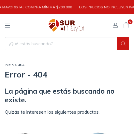
RISTA | COMPRA MÍNIMA $200.000
LOS PRECIOS NO INCLUYEN IVA
V
0
Inicio
>
404
Error - 404
La página que estás buscando no
existe.
Quizás te interesen los siguientes productos.