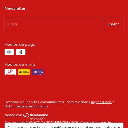
Newsletter
Medios de pago
Medios de envío
.
Defensa de las y los consumidores. Para reclamos
ingresá acá.
/
Botón de arrepentimiento
Copyright SURXMAYOR - 30714455784 - 2026. Todos los derechos
reservados.
Al navegar por este sitio
aceptás el uso de cookies
para agilizar tu