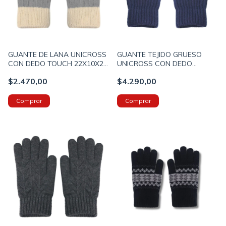
GUANTE DE LANA UNICROSS
GUANTE TEJIDO GRUESO
CON DEDO TOUCH 22X10X2
UNICROSS CON DEDO
COLOR GRIS PRECIO
TOUCH 22X12 COLOR AZUL
$2.470,00
$4.290,00
UNITARIO (62T6237B)
PRECIO UNITARIO (62T6239C)