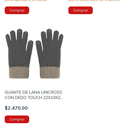
GUANTE DE LANA UNICROSS
CON DEDO TOUCH 22X10X2
COLOR MARRON PRECIO
$2.470,00
UNITARIO (62T6237C)