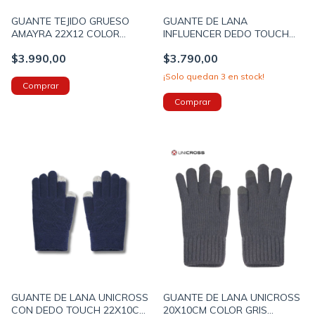
GUANTE TEJIDO GRUESO
GUANTE DE LANA
AMAYRA 22X12 COLOR
INFLUENCER DEDO TOUCH
NEGRO PRECIO UNITARIO
20X9CM COLOR NEGRO
$3.990,00
$3.790,00
(67T4338A)
(68T4318A)
¡Solo quedan
3
en stock!
GUANTE DE LANA UNICROSS
GUANTE DE LANA UNICROSS
CON DEDO TOUCH 22X10CM
20X10CM COLOR GRIS