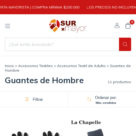
A MAYORISTA | COMPRA MÍNIMA $200.000
LOS PRECIOS NO INCLUYEN I
0
Inicio
>
Accesorios Textiles
>
Accesorios Textil de Adulto
>
Guantes de
Hombre
Guantes de Hombre
11 productos
Ordenar por:
Filtrar
Más vendidos