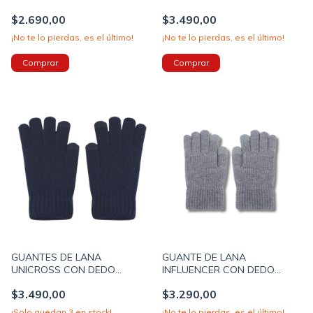
COLOR AZUL (62T6232B)
(62T6233B)
$2.690,00
$3.490,00
¡No te lo pierdas, es el último!
¡No te lo pierdas, es el último!
GUANTES DE LANA
GUANTE DE LANA
UNICROSS CON DEDO
INFLUENCER CON DEDO
TOUCH 21X10X4 COLOR
TOUCH 21X9CM COLOR GRIS
$3.490,00
$3.290,00
AZUL PRECIO UNITARIO
(68T4323B)
(62T6240C)
¡Solo quedan
3
en stock!
¡No te lo pierdas, es el último!