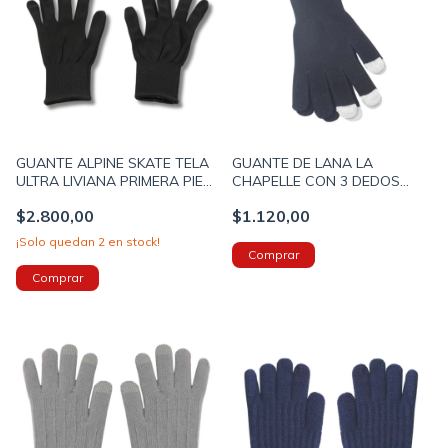
GUANTE ALPINE SKATE TELA
GUANTE DE LANA LA
ULTRA LIVIANA PRIMERA PIEL
CHAPELLE CON 3 DEDOS
CON MUÑECA ELASTIZADA
TOUCH COLOR NEGRO
$2.800,00
$1.120,00
21X9cm COLOR NEGRO
(34UC2297)
(T18901)
¡Solo quedan
2
en stock!