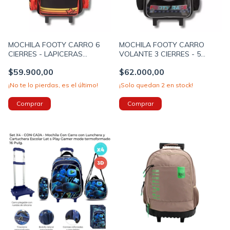
MOCHILA FOOTY CARRO 6
MOCHILA FOOTY CARRO
CIERRES - LAPICERAS
VOLANTE 3 CIERRES - 5
INCLUIDAS - 18 PULGADAS
LAPICERAS INCLUIDAS 18
$59.900,00
$62.000,00
52X35X16 COLOR ROJO -
PULGADAS 52X35X16 COLOR
NEGRO (F26431A)
AZUL (F26481A)
¡No te lo pierdas, es el último!
¡Solo quedan
2
en stock!