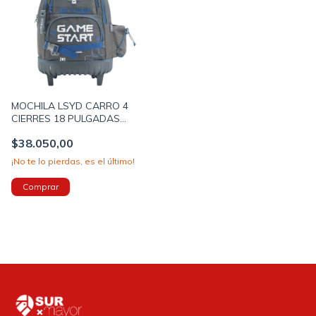
MOCHILA LSYD CARRO 4
CIERRES 18 PULGADAS
45X35X20CM COLOR GRIS
$38.050,00
PRECIO UNITARIO (BTS)
(9460393)
¡No te lo pierdas, es el último!