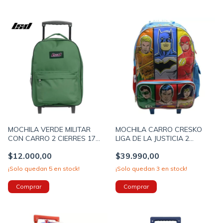
MOCHILA VERDE MILITAR
MOCHILA CARRO CRESKO
CON CARRO 2 CIERRES 17
LIGA DE LA JUSTICIA 2
PULGADAS LSYD
CIERRES 18 PULGADAS
$12.000,00
$39.990,00
45X32X16CM (BTS) (941200F)
45X35X18CM COLOR AZUL
PRECIO UNITARIO (LJ390)
¡Solo quedan
5
en stock!
¡Solo quedan
3
en stock!