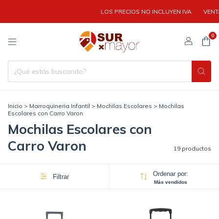
LOS PRECIOS NO INCLUYEN IVA
VENTA MAYOR
0
Inicio
>
Marroquineria Infantil
>
Mochilas Escolares
>
Mochilas
Escolares con Carro Varon
Mochilas Escolares con
Carro Varon
19 productos
Ordenar por:
Filtrar
Más vendidos