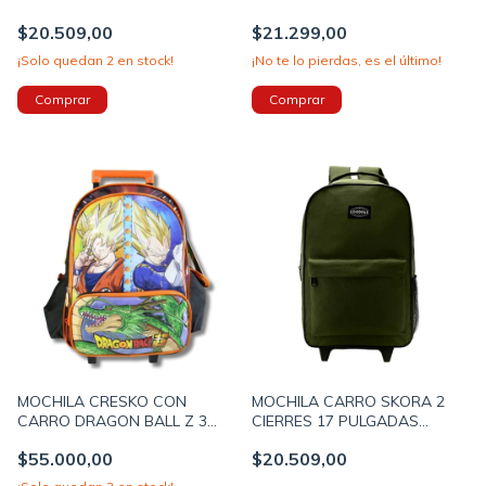
COLOR NEGRO PRECIO
PULGADAS 43X30X17CM
$20.509,00
$21.299,00
UNITARIO (BTS) (37481)
COLOR AZUL PRECIO
UNITARIO (BTS) (37493)
¡Solo quedan
2
en stock!
¡No te lo pierdas, es el último!
MOCHILA CRESKO CON
MOCHILA CARRO SKORA 2
CARRO DRAGON BALL Z 3
CIERRES 17 PULGADAS
CIERRES 16 PULGADAS
43X30X17 COLOR VERDE
$55.000,00
$20.509,00
44X30X17 COLOR NEGRO -
PRECIO UNITARIO (BTS)
NARANJA (DB401)
(37487)