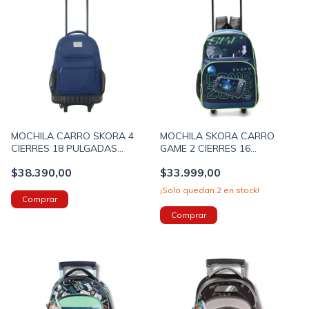
MOCHILA CARRO SKORA 4
MOCHILA SKORA CARRO
CIERRES 18 PULGADAS
GAME 2 CIERRES 16
50X30X16 COLOR AZUL
PULGADAS 40X30X17CM
$38.390,00
$33.999,00
PRECIO UNITARIO (BTS)
COLOR AZUL (BTS) (37651)
(37708)
¡Solo quedan
2
en stock!