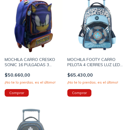
MOCHILA CARRO CRESKO
MOCHILA FOOTY CARRO
SONIC 16 PULGADAS 3
PELOTA 4 CIERRES LUZ LED
CIERRES 42X31X14CM COLOR
18 PULGADAS 45X35X15CM
$50.660,00
$65.430,00
AZUL PRECIO UNITARIO (BTS)
COLOR CELESTE (BTS)
(SO323B)
(F2211B)
¡No te lo pierdas, es el último!
¡No te lo pierdas, es el último!