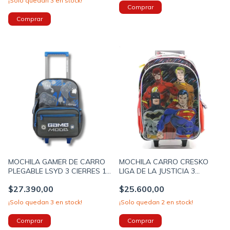
¡Solo quedan
3
en stock!
MOCHILA GAMER DE CARRO
MOCHILA CARRO CRESKO
PLEGABLE LSYD 3 CIERRES 16
LIGA DE LA JUSTICIA 3
PULGADAS 40X29X16CM
CIERRES 18 PULGADAS
$27.390,00
$25.600,00
COLOR GRIS (912100003C)
45X35X18CM COLOR NEGRO
PRECIO UNITARI (LJ391)
¡Solo quedan
3
en stock!
¡Solo quedan
2
en stock!