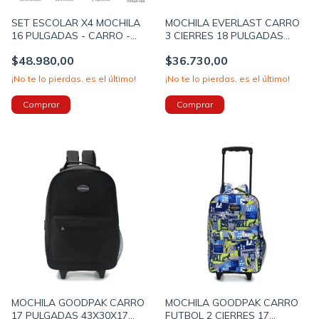
SET ESCOLAR X4 MOCHILA
MOCHILA EVERLAST CARRO
16 PULGADAS - CARRO -
3 CIERRES 18 PULGADAS
CARTUCHERA - LUNCHERA
45X35X20CM COLOR CAMEL
$48.980,00
$36.730,00
GAMER COLOR AZUL (42928)
PRECIO UNITARIO (BTS)
(28065)
¡No te lo pierdas, es el último!
¡No te lo pierdas, es el último!
MOCHILA GOODPAK CARRO
MOCHILA GOODPAK CARRO
17 PULGADAS 43X30X17
FUTBOL 2 CIERRES 17