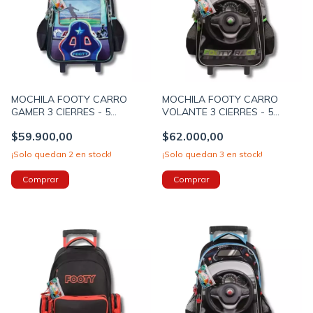
MOCHILA FOOTY CARRO
MOCHILA FOOTY CARRO
GAMER 3 CIERRES - 5
VOLANTE 3 CIERRES - 5
LAPICERAS INCLUIDAS - 18
LAPICERAS INCLUIDAS 18
$59.900,00
$62.000,00
PULGADAS 52X35X16 COLOR
PULGADAS 52X35X16 COLOR
VERDE (F26471B)
VERDE (F26481B)
¡Solo quedan
2
en stock!
¡Solo quedan
3
en stock!