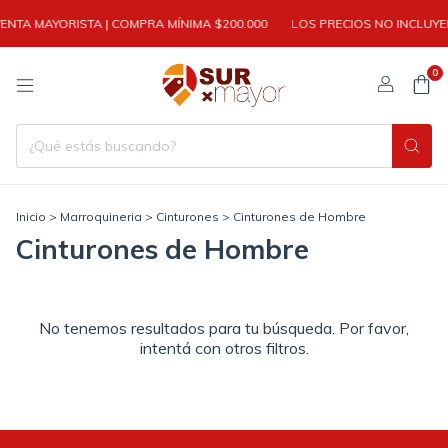
ENTA MAYORISTA | COMPRA MÍNIMA $200.000
LOS PRECIOS NO INCLUYEN
0
Inicio
>
Marroquineria
>
Cinturones
>
Cinturones de Hombre
Cinturones de Hombre
No tenemos resultados para tu búsqueda. Por favor,
intentá con otros filtros.