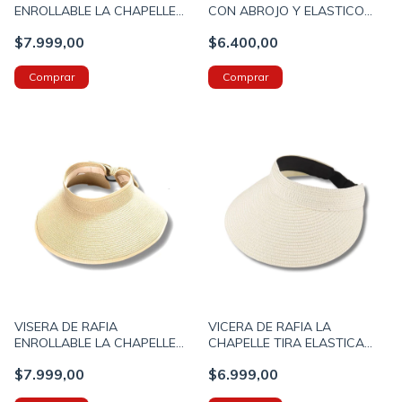
ENROLLABLE LA CHAPELLE
CON ABROJO Y ELASTICO
CON ABROJO COLOR NEGRO
PARA GUARDADO COLOR
$7.999,00
$6.400,00
(12UO7474A)
NEGRO (52479A)
VISERA DE RAFIA
VICERA DE RAFIA LA
ENROLLABLE LA CHAPELLE
CHAPELLE TIRA ELASTICA
CON ABROJO COLOR CRUDO
REGULABLE COLOR CRUDO
$7.999,00
$6.999,00
(34UM4626B)
(12UO7465B)