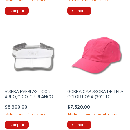
¡Solo quedan
3
en stock!
¡Solo quedan
3
en stock!
VISERA EVERLAST CON
GORRA CAP SKORA DE TELA
ABROJO COLOR BLANCO
COLOR ROSA (30111C)
(30541B)
$8.900,00
$7.520,00
¡Solo quedan
3
en stock!
¡No te lo pierdas, es el último!