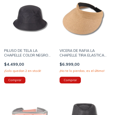
PILUSO DE TELA LA
VICERA DE RAFIA LA
CHAPELLE COLOR NEGRO
CHAPELLE TIRA ELASTICA
(12UO7512A)
REGULABLE COLOR CAMEL
$4.499,00
$6.999,00
(12UO7465D)
¡Solo quedan
2
en stock!
¡No te lo pierdas, es el último!