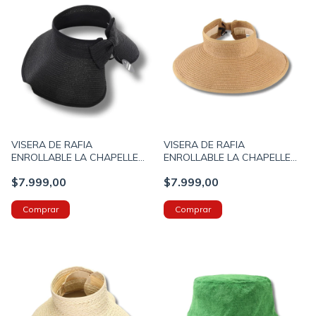
VISERA DE RAFIA
VISERA DE RAFIA
ENROLLABLE LA CHAPELLE
ENROLLABLE LA CHAPELLE
CON ABROJO COLOR NEGRO
CON ABROJO COLOR
$7.999,00
$7.999,00
(34UM4626A)
TOSTADO (12UO7474C)