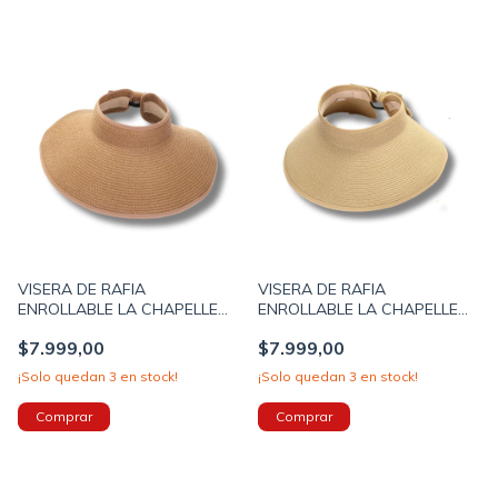
VISERA DE RAFIA
VISERA DE RAFIA
ENROLLABLE LA CHAPELLE
ENROLLABLE LA CHAPELLE
CON ABROJO COLOR
CON ABROJO COLOR BEIGE
$7.999,00
$7.999,00
TOSTADO (34UM4626D)
(34UM4626C)
¡Solo quedan
3
en stock!
¡Solo quedan
3
en stock!