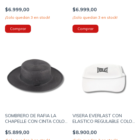
REGULABLE COLOR BEIGE
REGULABLE COLOR NEGRO
$6.999,00
$6.999,00
(12UO7465C)
(12UO7465A)
¡Solo quedan
3
en stock!
¡Solo quedan
3
en stock!
SOMBRERO DE RAFIA LA
VISERA EVERLAST CON
CHAPELLE CON CINTA COLOR
ELASTICO REGULABLE COLOR
NEGRO (12UO7450A)
BLANCO (30542A)
$5.899,00
$8.900,00