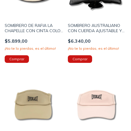
SOMBRERO DE RAFIA LA
SOMBRERO AUSTRALIANO
CHAPELLE CON CINTA COLOR
CON CUERDA AJUSTABLE Y
CRUDO (12UO7450B)
CUBRENUCA 38X35 COLOR
$5.899,00
$6.340,00
NEGRO (40660A)
¡No te lo pierdas, es el último!
¡No te lo pierdas, es el último!