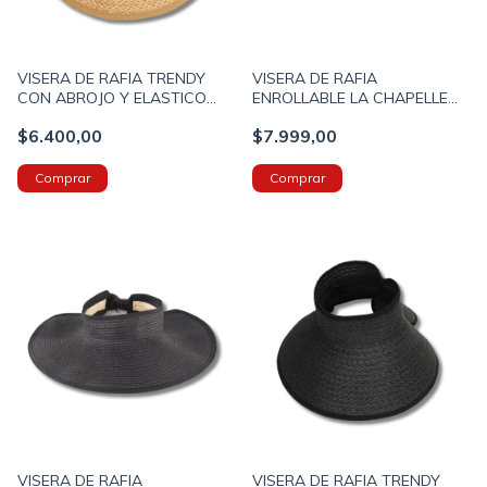
VISERA DE RAFIA TRENDY
VISERA DE RAFIA
CON ABROJO Y ELASTICO
ENROLLABLE LA CHAPELLE
PARA GUARDADO COLOR
CON ABROJO COLOR BEIGE
$6.400,00
$7.999,00
CAMEL (52479B)
(12UO7474B)
VISERA DE RAFIA
VISERA DE RAFIA TRENDY