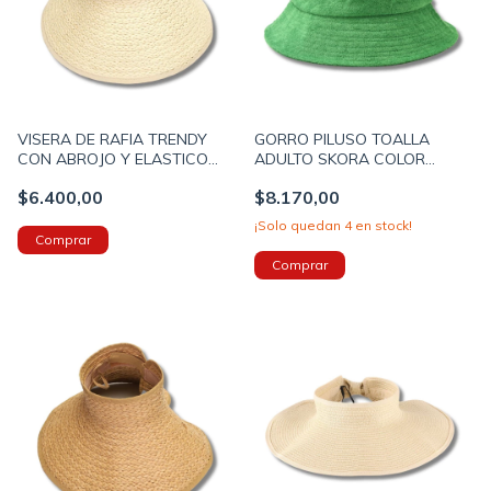
VISERA DE RAFIA TRENDY
GORRO PILUSO TOALLA
CON ABROJO Y ELASTICO
ADULTO SKORA COLOR
PARA GUARDADO COLOR
VERDE (32099C)
$6.400,00
$8.170,00
BEIGE (52479C)
¡Solo quedan
4
en stock!