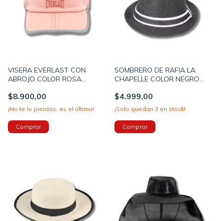
VISERA EVERLAST CON
SOMBRERO DE RAFIA LA
ABROJO COLOR ROSA
CHAPELLE COLOR NEGRO
(30541C)
CON DETALLES BLANCO
$8.900,00
$4.999,00
(12UO7509A)
¡No te lo pierdas, es el último!
¡Solo quedan
3
en stock!