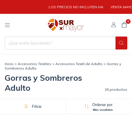
LOS PRECIOS NO INCLUYEN IVA
VENTA MAYORIST
0
Inicio
>
Accesorios Textiles
>
Accesorios Textil de Adulto
>
Gorras y
Sombreros Adulto
Gorras y Sombreros
Adulto
26 productos
Ordenar por:
Filtrar
Más vendidos