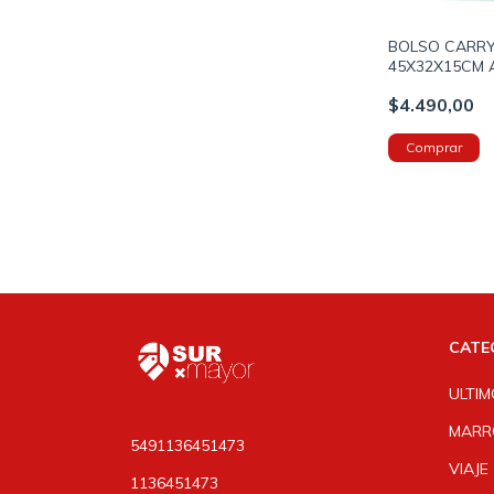
BOLSO CARRY
45X32X15CM 
CON PASADO
$4.490,00
DE VALIJA C
(800033)
CATE
ULTIM
MARR
5491136451473
VIAJE
1136451473