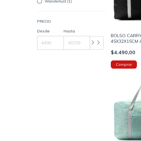
Wanderlust (1)
PRECIO
Desde
Hasta
BOLSO CARRY
45X32X15CM 
CON PASADO
$4.490,00
DE VALIJA C
(800032)