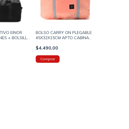
TIVO EINOR
BOLSO CARRY ON PLEGABLE
NES + BOLSILLO
45X32X15CM APTO CABINA
O 50X25X26CM
CON PASADOR PARA CARRO
$4.490,00
(800044)
DE VALIJA COLOR CORAL
(800034)