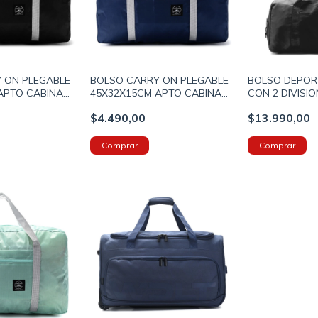
 ON PLEGABLE
BOLSO CARRY ON PLEGABLE
BOLSO DEPOR
APTO CABINA
45X32X15CM APTO CABINA
CON 2 DIVISIO
R PARA CARRO
CON PASADOR PARA CARRO
PARA CALZAD
$4.490,00
$13.990,00
OLOR NEGRO
DE VALIJA COLOR AZUL
COLOR NEGRO 
(800035)