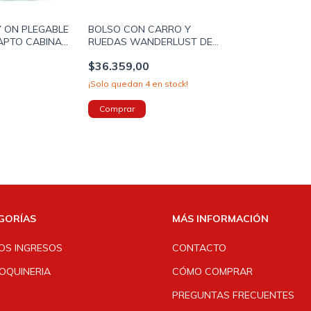
 ON PLEGABLE
BOLSO CON CARRO Y
APTO CABINA
RUEDAS WANDERLUST DE
R PARA CARRO
TELA 2 CIERRES 35X58X33CM
$36.359,00
OLOR AQUA
COLOR AZUL (39371)
¡Solo quedan
4
en stock!
GORÍAS
MÁS INFORMACIÓN
OS INGRESOS
CONTACTO
OQUINERIA
CÓMO COMPRAR
PREGUNTAS FRECUENTES