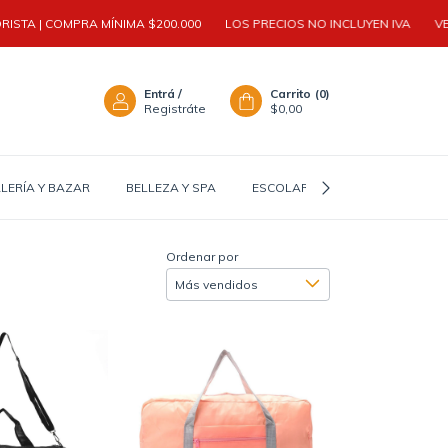
TA | COMPRA MÍNIMA $200.000
LOS PRECIOS NO INCLUYEN IVA
VENTA
Entrá
/
Carrito
(
0
)
Registráte
$0,00
LERÍA Y BAZAR
BELLEZA Y SPA
ESCOLAR Y TEEN
ACCESOR
Ordenar por